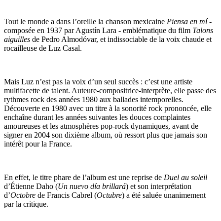
Tout le monde a dans l’oreille la chanson mexicaine
Piensa en mí
-
composée en 1937 par Agustín Lara - emblématique du film
Talons
aiguilles
de Pedro Almodóvar, et indissociable de la voix chaude et
rocailleuse de Luz Casal.
Mais Luz n’est pas la voix d’un seul succès : c’est une artiste
multifacette de talent. Auteure-compositrice-interprète, elle passe des
rythmes rock des années 1980 aux ballades intemporelles.
Découverte en 1980 avec un titre à la sonorité rock prononcée, elle
enchaîne durant les années suivantes les douces complaintes
amoureuses et les atmosphères pop-rock dynamiques, avant de
signer en 2004 son dixième album, où ressort plus que jamais son
intérêt pour la France.
En effet, le titre phare de l’album est une reprise de
Duel au soleil
d’Étienne Daho (
Un nuevo día brillará
) et son interprétation
d’
Octobre
de Francis Cabrel (
Octubre
) a été saluée unanimement
par la critique.