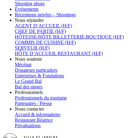
Shooting photo
Événements
Réceptions privées – Shootings
Nous rejoindre
AGENT D’ACCUEIL (H/F)
CHEF DE PARTIE (H/F)
HÔTESSE/HÔTE BILLETTERIE-BOUTIQUE (H/F)
COMMIS DE CUISINE (H/F)
SERVEUR (H/F)
HÔTE D’ACCUEIL RESTAURANT (H/F)
Nous soutenir
Mécénat
Donateurs particuliers
Entreprises & Fondations
Le Grand Bal
Bal des singes
Professionnels
Professionnels du tourisme
Partenaires / Presse
Nous contacter
Accueil & informations
Restaurant Béatrice
Privatisations