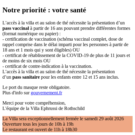
Notre priorité : votre santé
L’accès à la villa et au salon de thé nécessite la présentation d’un
pass vaccinal
à partir de 16 ans pouvant prendre différentes formes
(format numérique ou papier) :
- certification de vaccination (schéma vaccinal complet, dose de
rappel comprise dans le délai imparti pour les personnes à partir de
18 ans et 1 mois qui y sont éligibles) OU
- certificat de rétablissement de la COVID-19 de plus de 11 jours et
de moins de six mois OU
- certificat de contre-indication à la vaccination.
L’accès à la villa et au salon de thé nécessite la présentation
d’un
pass sanitaire
pour les enfants entre 12 et 15 ans inclus.
Le port du masque reste obligatoire.
Plus d'info sur
gouvernement.fr
Merci pour votre compréhension,
L'équipe de la Villa Ephrussi de Rothschild
La Villa sera exceptionnellement fermée le samedi 29 août 2026
Ouverture tous les jours de 10h à 19h
Le restaurant est ouvert de 11h à 18h30