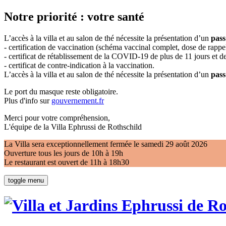
Notre priorité : votre santé
L’accès à la villa et au salon de thé nécessite la présentation d’un
pass
- certification de vaccination (schéma vaccinal complet, dose de rappel
- certificat de rétablissement de la COVID-19 de plus de 11 jours et
- certificat de contre-indication à la vaccination.
L’accès à la villa et au salon de thé nécessite la présentation d’un
pass
Le port du masque reste obligatoire.
Plus d'info sur
gouvernement.fr
Merci pour votre compréhension,
L'équipe de la Villa Ephrussi de Rothschild
La Villa sera exceptionnellement fermée le samedi 29 août 2026
Ouverture tous les jours de 10h à 19h
Le restaurant est ouvert de 11h à 18h30
toggle menu