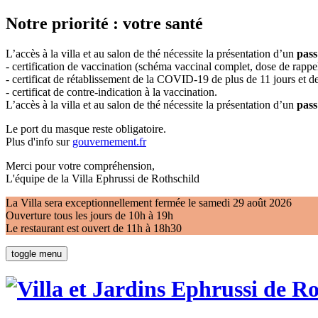
Notre priorité : votre santé
L’accès à la villa et au salon de thé nécessite la présentation d’un
pass
- certification de vaccination (schéma vaccinal complet, dose de rappel
- certificat de rétablissement de la COVID-19 de plus de 11 jours et
- certificat de contre-indication à la vaccination.
L’accès à la villa et au salon de thé nécessite la présentation d’un
pass
Le port du masque reste obligatoire.
Plus d'info sur
gouvernement.fr
Merci pour votre compréhension,
L'équipe de la Villa Ephrussi de Rothschild
La Villa sera exceptionnellement fermée le samedi 29 août 2026
Ouverture tous les jours de 10h à 19h
Le restaurant est ouvert de 11h à 18h30
toggle menu