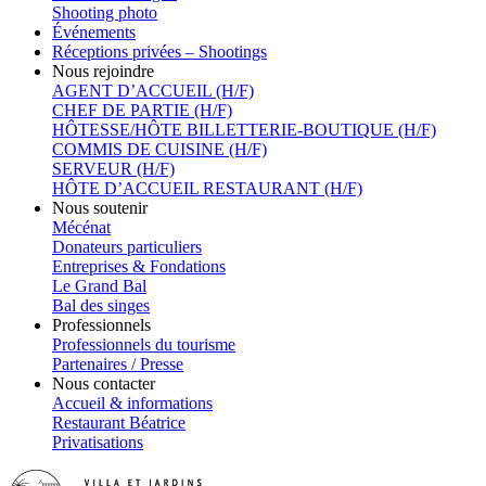
Shooting photo
Événements
Réceptions privées – Shootings
Nous rejoindre
AGENT D’ACCUEIL (H/F)
CHEF DE PARTIE (H/F)
HÔTESSE/HÔTE BILLETTERIE-BOUTIQUE (H/F)
COMMIS DE CUISINE (H/F)
SERVEUR (H/F)
HÔTE D’ACCUEIL RESTAURANT (H/F)
Nous soutenir
Mécénat
Donateurs particuliers
Entreprises & Fondations
Le Grand Bal
Bal des singes
Professionnels
Professionnels du tourisme
Partenaires / Presse
Nous contacter
Accueil & informations
Restaurant Béatrice
Privatisations