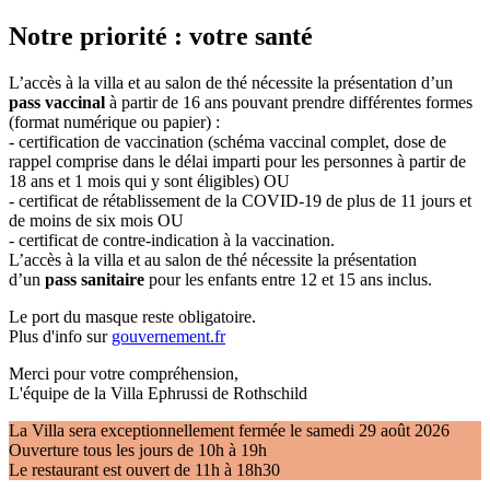
Notre priorité : votre santé
L’accès à la villa et au salon de thé nécessite la présentation d’un
pass vaccinal
à partir de 16 ans pouvant prendre différentes formes
(format numérique ou papier) :
- certification de vaccination (schéma vaccinal complet, dose de
rappel comprise dans le délai imparti pour les personnes à partir de
18 ans et 1 mois qui y sont éligibles) OU
- certificat de rétablissement de la COVID-19 de plus de 11 jours et
de moins de six mois OU
- certificat de contre-indication à la vaccination.
L’accès à la villa et au salon de thé nécessite la présentation
d’un
pass sanitaire
pour les enfants entre 12 et 15 ans inclus.
Le port du masque reste obligatoire.
Plus d'info sur
gouvernement.fr
Merci pour votre compréhension,
L'équipe de la Villa Ephrussi de Rothschild
La Villa sera exceptionnellement fermée le samedi 29 août 2026
Ouverture tous les jours de 10h à 19h
Le restaurant est ouvert de 11h à 18h30